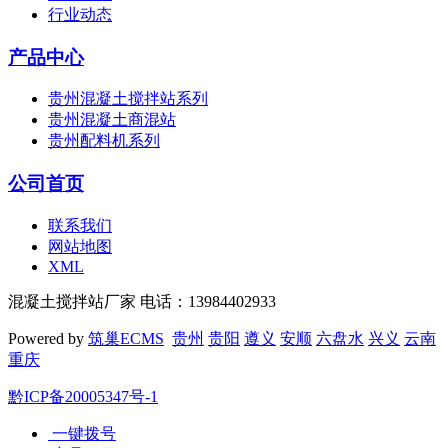
行业动态
产品中心
贵州混凝土搅拌站系列
贵州混凝土商混站
贵州配料机系列
公司首页
联系我们
网站地图
XML
混凝土搅拌站厂家 电话：13984402933
Powered by
筑巢ECMS
贵州
贵阳
遵义
安顺
六盘水
兴义
云南
重庆
黔ICP备20005347号-1
一键拨号