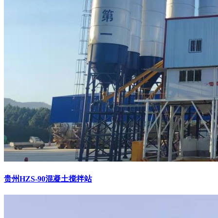
贵州HZS-90混凝土搅拌站