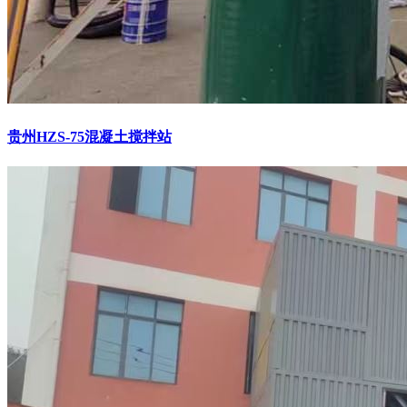
贵州HZS-75混凝土搅拌站