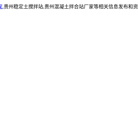
家
,贵州稳定土搅拌站,贵州混凝土拌合站厂家等相关信息发布和