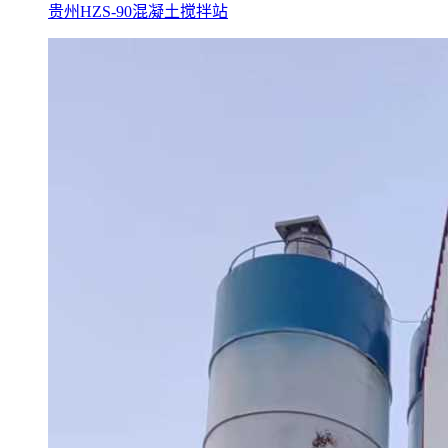
贵州HZS-90混凝土搅拌站