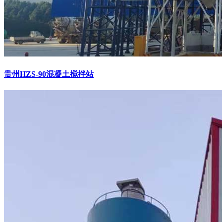
贵州HZS-90混凝土搅拌站