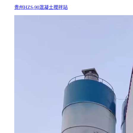
贵州HZS-90混凝土搅拌站