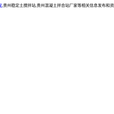
家
,贵州稳定土搅拌站,贵州混凝土拌合站厂家等相关信息发布和